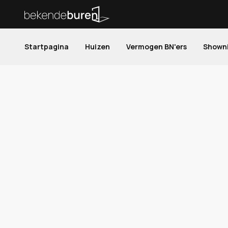
Startpagina
Huizen
Vermogen BN'ers
Shown