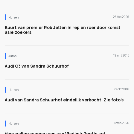
26 feb 2026
Huizen
Buurt van premier Rob Jetten in rep en roer door komst
asielzoekers
19 mrt 2015
Auto's
Audi Q3 van Sandra Schuurhof
27 okt 2016
Huizen
Audi van Sandra Schuurhof eindelijk verkocht. Zie foto's
12 feb 2026
Huizen
Voormalige schoonzoon van Vladimir Poetin zet