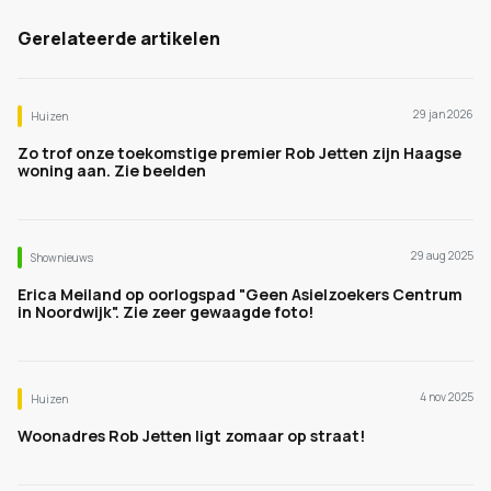
Gerelateerde artikelen
29 jan 2026
Huizen
Zo trof onze toekomstige premier Rob Jetten zijn Haagse
woning aan. Zie beelden
29 aug 2025
Shownieuws
Erica Meiland op oorlogspad "Geen Asielzoekers Centrum
in Noordwijk". Zie zeer gewaagde foto!
4 nov 2025
Huizen
Woonadres Rob Jetten ligt zomaar op straat!