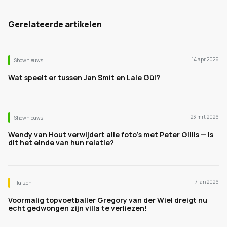
Gerelateerde artikelen
14 apr 2026
Shownieuws
Wat speelt er tussen Jan Smit en Lale Gül?
23 mrt 2026
Shownieuws
Wendy van Hout verwijdert alle foto’s met Peter Gillis — is
dit het einde van hun relatie?
7 jan 2026
Huizen
Voormalig topvoetballer Gregory van der Wiel dreigt nu
echt gedwongen zijn villa te verliezen!