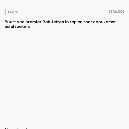
26 feb 2026
Huizen
Buurt van premier Rob Jetten in rep en roer door komst
asielzoekers