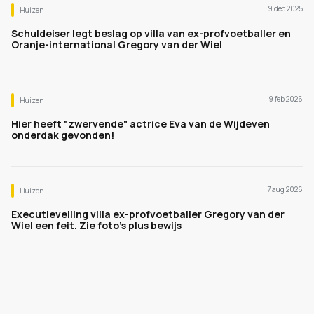
9 dec 2025
Huizen
Schuldeiser legt beslag op villa van ex-profvoetballer en
Oranje-international Gregory van der Wiel
9 feb 2026
Huizen
Hier heeft "zwervende" actrice Eva van de Wijdeven
onderdak gevonden!
7 aug 2026
Huizen
Executieveiling villa ex-profvoetballer Gregory van der
Wiel een feit. Zie foto's plus bewijs