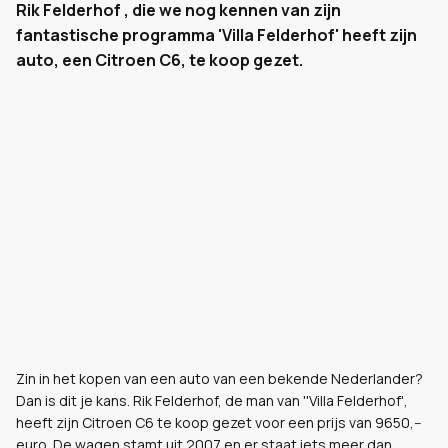
Rik Felderhof , die we nog kennen van zijn
fantastische programma 'Villa Felderhof' heeft zijn
auto, een Citroen C6, te koop gezet.
Zin in het kopen van een auto van een bekende Nederlander?
Dan is dit je kans. Rik Felderhof, de man van ''Villa Felderhof',
heeft zijn Citroen C6 te koop gezet voor een prijs van 9650,--
euro. De wagen stamt uit 2007 en er staat iets meer dan