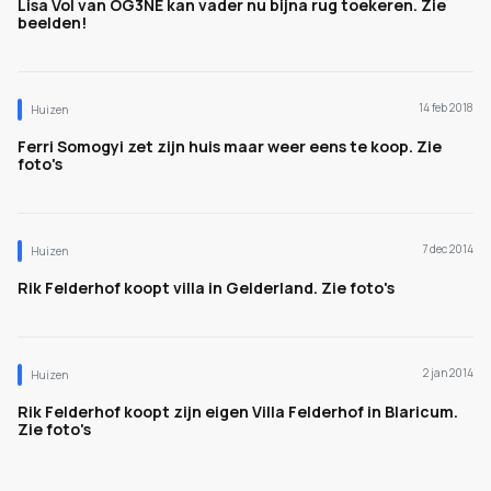
Lisa Vol van OG3NE kan vader nu bijna rug toekeren. Zie
beelden!
14 feb 2018
Huizen
Ferri Somogyi zet zijn huis maar weer eens te koop. Zie
foto's
7 dec 2014
Huizen
Rik Felderhof koopt villa in Gelderland. Zie foto's
2 jan 2014
Huizen
Rik Felderhof koopt zijn eigen Villa Felderhof in Blaricum.
Zie foto's