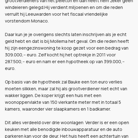
grootverdieners van het peleton en dan heeft hem zeker geen
windeieren gelegd.Hij verdient miljoenen en om die reden
verruilt hij Leeuwarden voor het fiscaal vriendelijke
vorstendom Monaco.
Daar kun je je overigens slechts laten inschrijven als je echt
geld hebt en dat is bij Mollema het geval. Om die reden heeft
hij zijn eengezinswoning te koop gezet voor een bedrag van
309.000,-- euro. Zelf kocht hij het optrekje in 2011 voor
287.500,-- euro en nam er een hypotheek op van 399.000,--
euro.
Op basis van de hypotheek zal Bauke een ton euro verlies
moeten slikken, maar zal hij als grootverdiener niet echt van
wakker liggen. De koper krijgt een huis met een
woonoppervlakte van 150 vierkante meter met in totaal 5
kamers, waaronder vier slaapkamers en 1 badkamer.
Dit alles verdeeld over drie woonlagen Verder is er een open
keuken met alle benodigde inbouwapparatuur en de auto
parkeren kan voor de deur. Het huis heeft een achtertuin van