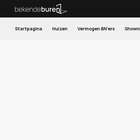
Startpagina
Huizen
Vermogen BN'ers
Shown