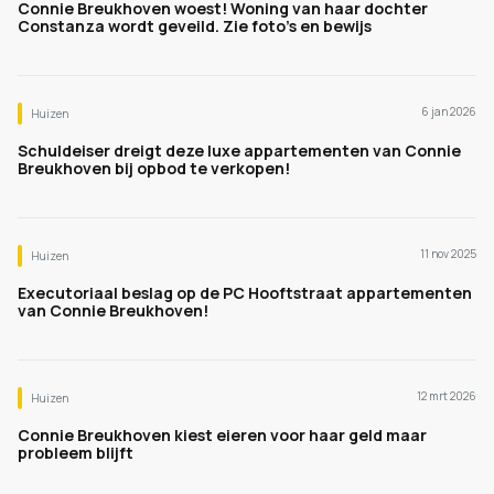
Connie Breukhoven woest! Woning van haar dochter
Constanza wordt geveild. Zie foto's en bewijs
6 jan 2026
Huizen
Schuldeiser dreigt deze luxe appartementen van Connie
Breukhoven bij opbod te verkopen!
11 nov 2025
Huizen
Executoriaal beslag op de PC Hooftstraat appartementen
van Connie Breukhoven!
12 mrt 2026
Huizen
Connie Breukhoven kiest eieren voor haar geld maar
probleem blijft