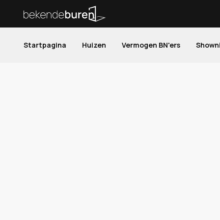
Startpagina
Huizen
Vermogen BN'ers
Shown