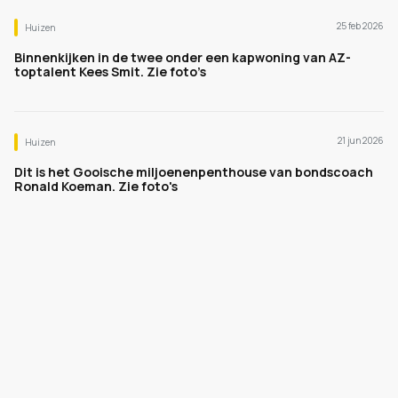
25 feb 2026
Huizen
Binnenkijken in de twee onder een kapwoning van AZ-
toptalent Kees Smit. Zie foto’s
21 jun 2026
Huizen
Dit is het Gooische miljoenenpenthouse van bondscoach
Ronald Koeman. Zie foto's