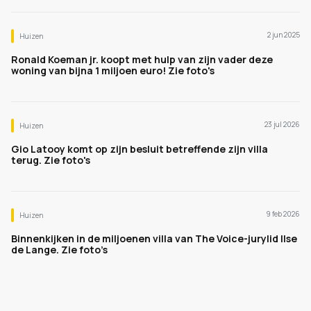
2 jun 2025
Huizen
Ronald Koeman jr. koopt met hulp van zijn vader deze
woning van bijna 1 miljoen euro! Zie foto's
23 jul 2026
Huizen
Gio Latooy komt op zijn besluit betreffende zijn villa
terug. Zie foto's
9 feb 2026
Huizen
Binnenkijken in de miljoenen villa van The Voice-jurylid Ilse
de Lange. Zie foto’s