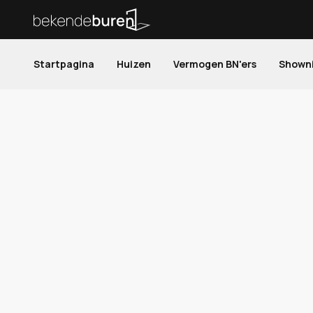
Startpagina
Huizen
Vermogen BN'ers
Shown