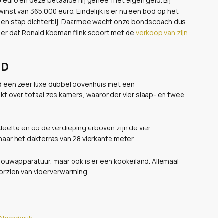
 euro en deze betaalde hij geheel met eigen geld. Bij
nst van 365.000 euro. Eindelijk is er nu een bod op het
een stap dichterbij. Daarmee wacht onze bondscoach dus
keer dat Ronald Koeman flink scoort met de
verkoop van zijn
LD
ld een zeer luxe dubbel bovenhuis met een
t over totaal zes kamers, waaronder vier slaap- en twee
elte en op de verdieping erboven zijn de vier
aar het dakterras van 28 vierkante meter.
nbouwapparatuur, maar ook is er een kookeiland. Allemaal
orzien van vloerverwarming.
 Noordwijk
.