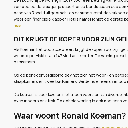
Zelf kocht hij de woning in 2017 voor een bedrag van 910.000
verkoop op de vraagprijs scoort onze bondscoach dus een wi
pand van Ronald uitgebracht en daarmee komt de verkoop 
weer een financiële klapper. Het is namelijk niet de eerste 
huis
.
DIT KRIJGT DE KOPER VOOR ZIJN GE
Als Koeman het bod accepteert krijgt de koper voor zijn ge
woonoppervlakte van 147 vierkante meter. De woning beschik
badkamers.
Op de benedenverdieping bevindt zich het woon- en eetgede
slaapkamers en twee badkamers. Verder is er een overloop n
De keuken is zeer luxe en niet alleen voorzien van diverse i
even modern en strak. De gehele woning is ook nog eens vo
Waar woont Ronald Koeman?
Zelf woont Ronald, als hij in Nederland is, in dit
penthouse in