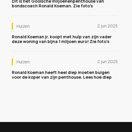
Dit is het Gooische miljoenenpenthouse van
bondscoach Ronald Koeman. Zie foto's
2 jun 2025
Huizen
Ronald Koeman jr. koopt met hulp van zijn vader
deze woning van bijna 1 miljoen euro! Zie foto's
2 jun 2025
Huizen
Ronald Koeman heeft heel diep moeten buigen
voor de koper van zijn penthouse. Lees hoe diep