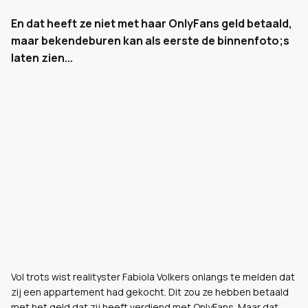
En dat heeft ze niet met haar OnlyFans geld betaald,
maar bekendeburen kan als eerste de binnenfoto;s
laten zien...
Vol trots wist realityster Fabiola Volkers onlangs te melden dat
zij een appartement had gekocht. Dit zou ze hebben betaald
met het geld dat zij heeft verdiend met OnlyFans. Maar dat