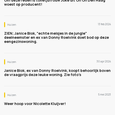
Om deze reden is toiletjufrouw Joke uit Oh Oh Den Haag
woest op producent!
13 feb 2024
Huizen
ZIEN; Janice Blok, "echte meisjes in de jungle"
deelneemster en ex van Donny Roelvink doet bod op deze
eengezinswoning.
30 apr 2024
Huizen
Janice Blok, ex van Donny Roelvink, koopt behoorlijk boven
de vraagprijs deze leuke woning. Zie foto's
5 mei 2023
Huizen
Weer hoop voor Nicolette Kluijver!