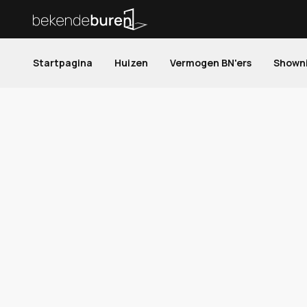
Startpagina
Huizen
Vermogen BN'ers
Shown