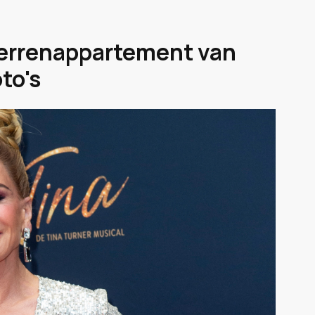
terrenappartement van
to's