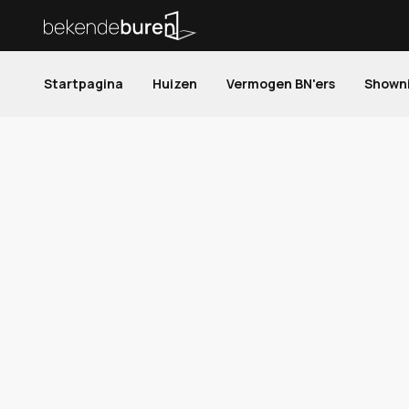
Startpagina
Huizen
Vermogen BN'ers
Shown