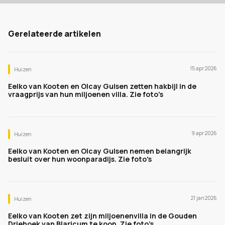
Gerelateerde artikelen
15 apr 2026
Huizen
Eelko van Kooten en Olcay Gulsen zetten hakbijl in de
vraagprijs van hun miljoenen villa. Zie foto's
9 apr 2026
Huizen
Eelko van Kooten en Olcay Gulsen nemen belangrijk
besluit over hun woonparadijs. Zie foto's
21 jan 2026
Huizen
Eelko van Kooten zet zijn miljoenenvilla in de Gouden
Driehoek van Blaricum te koop. Zie foto’s