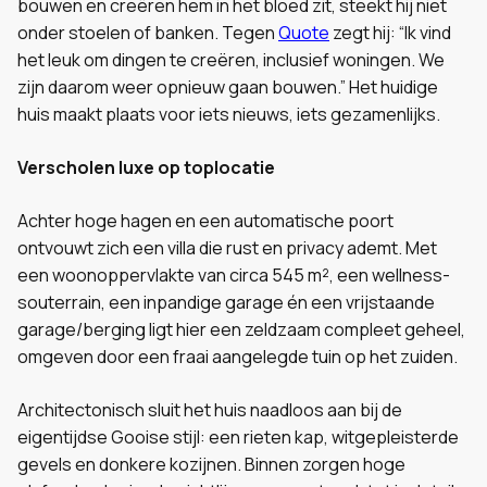
bouwen en creëren hem in het bloed zit, steekt hij niet
onder stoelen of banken. Tegen
Quote
zegt hij: “Ik vind
het leuk om dingen te creëren, inclusief woningen. We
zijn daarom weer opnieuw gaan bouwen.” Het huidige
huis maakt plaats voor iets nieuws, iets gezamenlijks.
Verscholen luxe op toplocatie
Achter hoge hagen en een automatische poort
ontvouwt zich een villa die rust en privacy ademt. Met
een woonoppervlakte van circa 545 m², een wellness-
souterrain, een inpandige garage én een vrijstaande
garage/berging ligt hier een zeldzaam compleet geheel,
omgeven door een fraai aangelegde tuin op het zuiden.
Architectonisch sluit het huis naadloos aan bij de
eigentijdse Gooise stijl: een rieten kap, witgepleisterde
gevels en donkere kozijnen. Binnen zorgen hoge