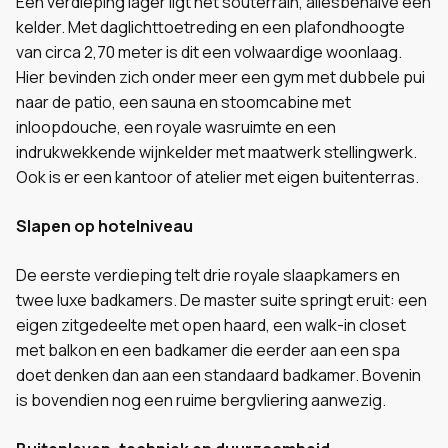
Een verdieping lager ligt het souterrain, allesbehalve een
kelder. Met daglichttoetreding en een plafondhoogte
van circa 2,70 meter is dit een volwaardige woonlaag.
Hier bevinden zich onder meer een gym met dubbele pui
naar de patio, een sauna en stoomcabine met
inloopdouche, een royale wasruimte en een
indrukwekkende wijnkelder met maatwerk stellingwerk.
Ook is er een kantoor of atelier met eigen buitenterras.
Slapen op hotelniveau
De eerste verdieping telt drie royale slaapkamers en
twee luxe badkamers. De master suite springt eruit: een
eigen zitgedeelte met open haard, een walk-in closet
met balkon en een badkamer die eerder aan een spa
doet denken dan aan een standaard badkamer. Bovenin
is bovendien nog een ruime bergvliering aanwezig.