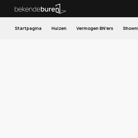
Startpagina
Huizen
Vermogen BN'ers
Shown