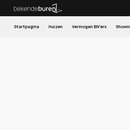
Startpagina
Huizen
Vermogen BN'ers
Shown