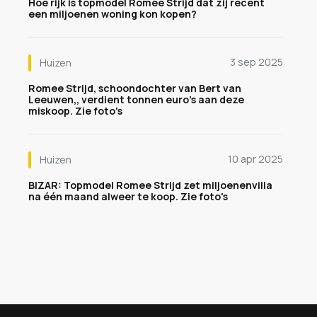
Hoe rijk is topmodel Romee Strijd dat zij recent
een miljoenen woning kon kopen?
3 sep 2025
Huizen
Romee Strijd, schoondochter van Bert van
Leeuwen,, verdient tonnen euro's aan deze
miskoop. Zie foto's
10 apr 2025
Huizen
BIZAR: Topmodel Romee Strijd zet miljoenenvilla
na één maand alweer te koop. Zie foto's