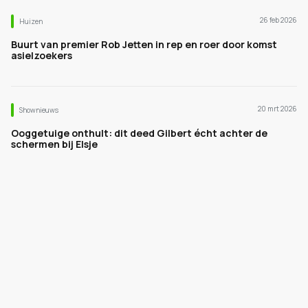
26 feb 2026
Huizen
Buurt van premier Rob Jetten in rep en roer door komst
asielzoekers
20 mrt 2026
Shownieuws
Ooggetuige onthult: dit deed Gilbert écht achter de
schermen bij Elsje