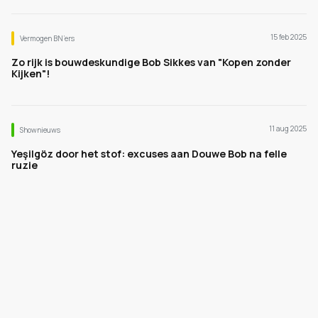
15 feb 2025
Vermogen BN’ers
Zo rijk is bouwdeskundige Bob Sikkes van "Kopen zonder
Kijken"!
11 aug 2025
Shownieuws
Yeşilgöz door het stof: excuses aan Douwe Bob na felle
ruzie