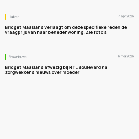
4 apr 2026
Huizen
Bridget Maasland verlaagt om deze specifieke reden de
vraagprijs van haar benedenwoning. Zie foto’s
6 mei 2026
Shownieuws
Bridget Maasland afwezig bij RTL Boulevard na
zorgwekkend nieuws over moeder