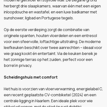
moderne gietvloer en stijlvolle vide. De begane grond
herbergt drie slaapkamers, waarvan één met een eigen
inloopdouche en wastafel, en een luxe badkamer met
sunshower, ligbad en Portugese tegels.
Op de eerste verdieping zorgt de combinatie van
originele spanten, houten vloerdelen en een entresol
voor een sfeervolle, loftachtige uitstraling. De moderne
leefkeuken beschikt over twee aanrechten – ideaal voor
wie graag kookt én entertaint. Via de keuken bereik je
het zonnige terras op het zuiden, perfect voor een
borrel in privacy.
Scheidingshuis met comfort
Het huis is voorzien van vloerverwarming, energielabel C,
een recent geplaatste CV-combiketel (2024) en een
centrale ligging in Haarlem. Een ideale plek voor wie
stijlvol wil wonen, met de stad én rust dichtbij.