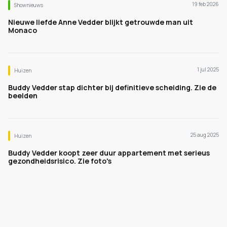
19 feb 2026
Shownieuws
Nieuwe liefde Anne Vedder blijkt getrouwde man uit
Monaco
1 jul 2025
Huizen
Buddy Vedder stap dichter bij definitieve scheiding. Zie de
beelden
25 aug 2025
Huizen
Buddy Vedder koopt zeer duur appartement met serieus
gezondheidsrisico. Zie foto's