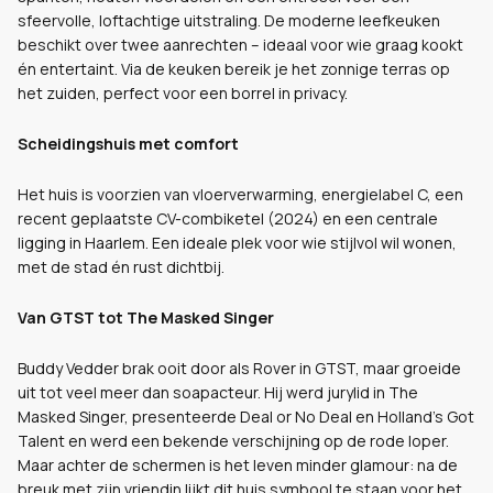
sfeervolle, loftachtige uitstraling. De moderne leefkeuken
beschikt over twee aanrechten – ideaal voor wie graag kookt
én entertaint. Via de keuken bereik je het zonnige terras op
het zuiden, perfect voor een borrel in privacy.
Scheidingshuis met comfort
Het huis is voorzien van vloerverwarming, energielabel C, een
recent geplaatste CV-combiketel (2024) en een centrale
ligging in Haarlem. Een ideale plek voor wie stijlvol wil wonen,
met de stad én rust dichtbij.
Van GTST tot The Masked Singer
Buddy Vedder brak ooit door als Rover in GTST, maar groeide
uit tot veel meer dan soapacteur. Hij werd jurylid in The
Masked Singer, presenteerde Deal or No Deal en Holland’s Got
Talent en werd een bekende verschijning op de rode loper.
Maar achter de schermen is het leven minder glamour: na de
breuk met zijn vriendin lijkt dit huis symbool te staan voor het