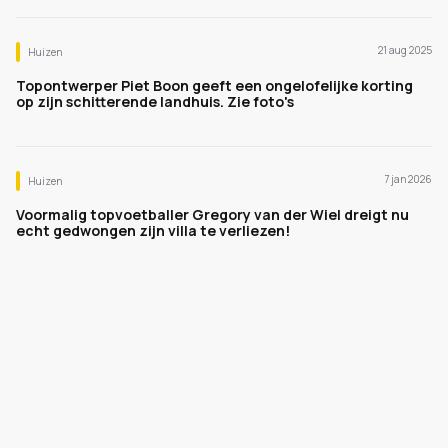
21 aug 2025
Huizen
Topontwerper Piet Boon geeft een ongelofelijke korting
op zijn schitterende landhuis. Zie foto's
7 jan 2026
Huizen
Voormalig topvoetballer Gregory van der Wiel dreigt nu
echt gedwongen zijn villa te verliezen!