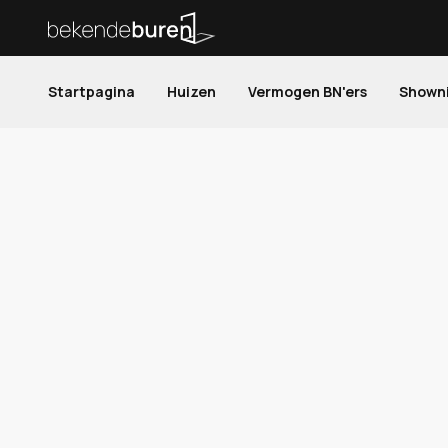
Startpagina
Huizen
Vermogen BN'ers
Shown