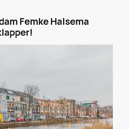
rdam Femke Halsema
klapper!