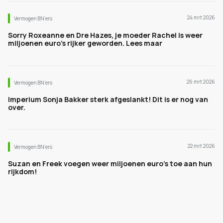
24 mrt 2026
Vermogen BN’ers
Sorry Roxeanne en Dre Hazes, je moeder Rachel is weer
miljoenen euro's rijker geworden. Lees maar
26 mrt 2026
Vermogen BN’ers
Imperium Sonja Bakker sterk afgeslankt! Dit is er nog van
over.
22 mrt 2026
Vermogen BN’ers
Suzan en Freek voegen weer miljoenen euro's toe aan hun
rijkdom!