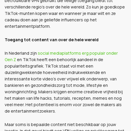
betrouwbare VPN gebruikt die veilige toegang biedt tot
verschillende regio's over de hele wereld. Zo kun je goedkope
TikTok-munten kopen waar en wanneer je maar wilt en ze
cadeau doen aan je geliefde influencers op het
entertainmentplatform.
Toegang tot content van over de hele wereld
In Nederland zijn
social mediaplatforms erg populair onder
Gen Z
en TikTok heeft een behoorlijk aandeel in de
populariteitsgrafiek. TikTok staat vol met een
duizelingwekkende hoeveelheid indrukwekkende en
interessante korte video's over vrijwel elk onderwerp, van
bankieren en gezondheidszorg tot mode, lifestyle en
woninginrichting. Makers krijgen enorme creatieve vrijheid bij
het maken van life hacks, tutorials, recepten, memes en nog
veel meer. Het potentieel is enorm voor zowel de makers als
de entertainmentzoekers.
Maar soms is bepaalde content niet beschikbaar op jouw
locatie. In dat geval biedt een VPN veilige en privétoegang tot