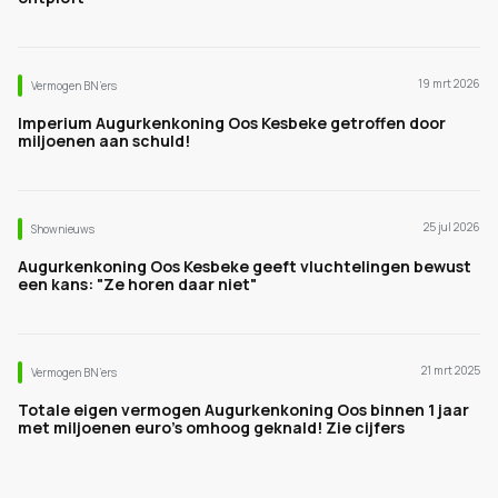
19 mrt 2026
Vermogen BN’ers
Imperium Augurkenkoning Oos Kesbeke getroffen door
miljoenen aan schuld!
25 jul 2026
Shownieuws
Augurkenkoning Oos Kesbeke geeft vluchtelingen bewust
een kans: "Ze horen daar niet"
21 mrt 2025
Vermogen BN’ers
Totale eigen vermogen Augurkenkoning Oos binnen 1 jaar
met miljoenen euro's omhoog geknald! Zie cijfers