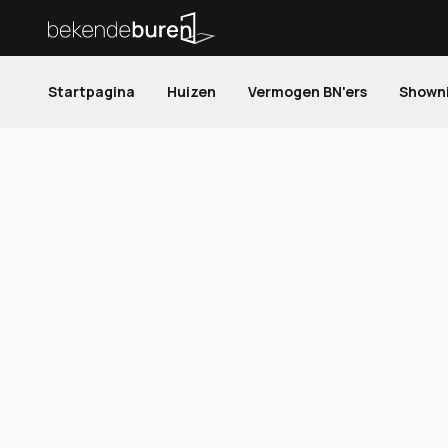
Startpagina
Huizen
Vermogen BN'ers
Shown