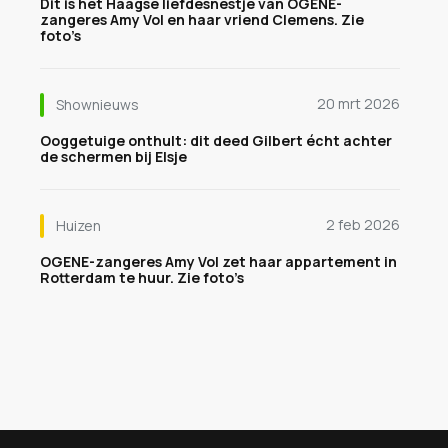
Dit is het Haagse liefdesnestje van OGENE-
zangeres Amy Vol en haar vriend Clemens. Zie
foto’s
20 mrt 2026
Shownieuws
Ooggetuige onthult: dit deed Gilbert écht achter
de schermen bij Elsje
2 feb 2026
Huizen
OGENE-zangeres Amy Vol zet haar appartement in
Rotterdam te huur. Zie foto’s