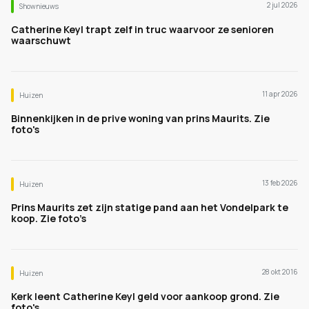
2 jul 2026
Shownieuws
Catherine Keyl trapt zelf in truc waarvoor ze senioren
waarschuwt
11 apr 2026
Huizen
Binnenkijken in de prive woning van prins Maurits. Zie
foto's
13 feb 2026
Huizen
Prins Maurits zet zijn statige pand aan het Vondelpark te
koop. Zie foto’s
28 okt 2016
Huizen
Kerk leent Catherine Keyl geld voor aankoop grond. Zie
foto's