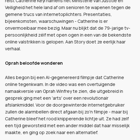
reist Catherine Keyl namens het Ministerie van Justitie en
Veiligheid het hele land af om senioren te wapenen tegen de
gemene trucs van internetoplichters. Presentaties,
bijeenkomsten, waarschuwingen - Catherine is er
onvermoeibaar mee bezig. Maar nu blijkt dat de 79-jarige tv-
persoonlijkheid zélf met open ogen in een van de bekendste
online valstrikken is gelopen. Aan Story doet ze eerlijk haar
verhaal.
Oprah beloofde wonderen
Alles begon bij een AI-gegenereerd filmpje dat Catherine
online tegenkwam. In de video was een overtuigende
namaakversie van Oprah Winfrey te zien, die uitgebreid in
gesprek ging met een 'arts' over een revolutionair
afslankmiddel. Voor de doorgewinterde internetgebruiker
zullen de alarmbellen direct afgaan bij zo'n filmpje - maar bij
Catherine bleef het rood knipperende lichtje uit. Ze had zelf
een tijd geworsteld met een ander middel dat haar misselijk
maakte, en ging op zoek naar een alternatief.