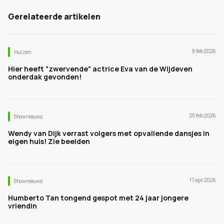
Gerelateerde artikelen
9 feb 2026
Huizen
Hier heeft "zwervende" actrice Eva van de Wijdeven
onderdak gevonden!
25 feb 2026
Shownieuws
Wendy van Dijk verrast volgers met opvallende dansjes in
eigen huis! Zie beelden
17 apr 2026
Shownieuws
Humberto Tan tongend gespot met 24 jaar jongere
vriendin