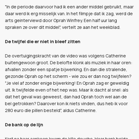
"In de periode daarvoor had ik een ander middel gebruikt, maar
daar werd ik erg misselijk van. In het filmpje dat ik zag, werd de
arts geinterviewd door Oprah Winfrey. Een half uur lang
spraken ze over dit middel", vertelt ze aan het weekblad.
De twijfel die er niet in bleef zitten
De overtuigingskracht van de video was volgens Catherine
buitengewoon groot. De belofte klonk als muziek in haar oren:
afvallen zonder een spatje bijwerking. En dan die stralende,
gezonde Oprah op het scherm - wie zou er dan nog twijfelen?
"Je viel af zonder enige bijwerking! En Oprah zag er geweldig
uit. Ik twijfelde even of het nep was. Maar ik dacht al snel: als
dat het geval was geweest, dan had Oprah toch wel aan de
bel getrokken? Daarover kon ik niets vinden, dus heb ik voor
280 euro die pillen besteld", aldus Catherine.
De bank op de lijn
Kort na haar aankoop kwam de kille douche. Haar bank belde