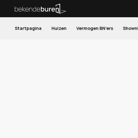
Startpagina
Huizen
Vermogen BN'ers
Shown