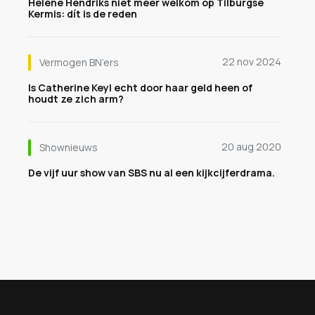
Hélène Hendriks niet meer welkom op Tilburgse
Kermis: dít is de reden
22 nov 2024
Vermogen BN’ers
Is Catherine Keyl echt door haar geld heen of
houdt ze zich arm?
20 aug 2020
Shownieuws
De vijf uur show van SBS nu al een kijkcijferdrama.