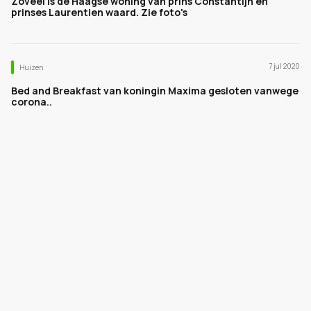
Zoveel is de Haagse woning van prins Constantijn en
prinses Laurentien waard. Zie foto's
7 jul 2020
Huizen
Bed and Breakfast van koningin Maxima gesloten vanwege
corona..