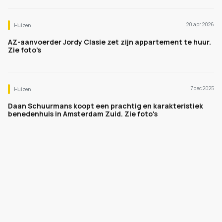
20 apr 2026
Huizen
AZ-aanvoerder Jordy Clasie zet zijn appartement te huur.
Zie foto’s
7 dec 2025
Huizen
Daan Schuurmans koopt een prachtig en karakteristiek
benedenhuis in Amsterdam Zuid. Zie foto's