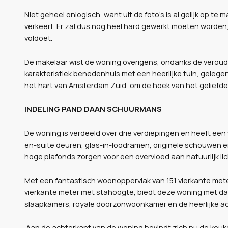
Niet geheel onlogisch, want uit de foto’s is al gelijk op t
verkeert. Er zal dus nog heel hard gewerkt moeten worden
voldoet.
De makelaar wist de woning overigens, ondanks de veroude
karakteristiek benedenhuis met een heerlijke tuin, geleg
het hart van Amsterdam Zuid, om de hoek van het geliefde
INDELING PAND DAAN SCHUURMANS
De woning is verdeeld over drie verdiepingen en heeft een wa
en-suite deuren, glas-in-loodramen, originele schouwen e
hoge plafonds zorgen voor een overvloed aan natuurlijk lic
Met een fantastisch woonoppervlak van 151 vierkante mete
vierkante meter met stahoogte, biedt deze woning met dan
slaapkamers, royale doorzonwoonkamer en de heerlijke ach
Aan de achterkant van de woning bevindt zich nu de keuk