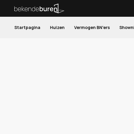
Startpagina
Huizen
Vermogen BN'ers
Shown