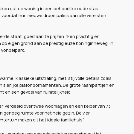
e maken dat de woning in een behoorlijke oude staat
, voordat hun nieuwe droompaleis aan alle vereisten
rde staat, goed aan te prijzen. “Een prachtig en
en op eigen grond aan de prestigieuze Koninginneweg, in
 Vondelpark.
rme, klassieke uitstraling, met stijlvolle details zoals
n sierlijke plafondornamenten. De grote raampartijen en
ht en een gevoel van ruimtelijkheid.
r, verdeeld over twee woonlagen en een kelder van 73
 genoeg ruimte voor het hele gezin. De vier
tertuin maken dit het ideale familiehuis”
en, voorzien van een originele keukenschouw. Het