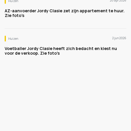
20 apr 2026
Huizen
AZ-aanvoerder Jordy Clasie zet zijn appartement te huur.
Zie foto’s
2 jun 2026
Huizen
Voetballer Jordy Clasie heeft zich bedacht en kiest nu
voor de verkoop. Zie foto's