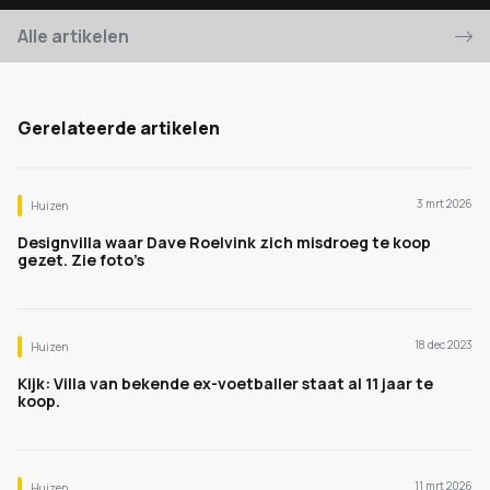
Alle artikelen
Gerelateerde artikelen
3 mrt 2026
Huizen
Designvilla waar Dave Roelvink zich misdroeg te koop
gezet. Zie foto’s
18 dec 2023
Huizen
Kijk: Villa van bekende ex-voetballer staat al 11 jaar te
koop.
11 mrt 2026
Huizen