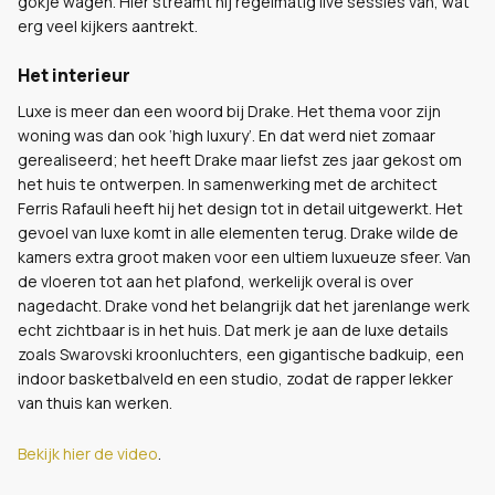
gokje wagen. Hier streamt hij regelmatig live sessies van, wat
erg veel kijkers aantrekt.
Het interieur
Luxe is meer dan een woord bij Drake. Het thema voor zijn
woning was dan ook ‘high luxury’. En dat werd niet zomaar
gerealiseerd; het heeft Drake maar liefst zes jaar gekost om
het huis te ontwerpen. In samenwerking met de architect
Ferris Rafauli heeft hij het design tot in detail uitgewerkt. Het
gevoel van luxe komt in alle elementen terug. Drake wilde de
kamers extra groot maken voor een ultiem luxueuze sfeer. Van
de vloeren tot aan het plafond, werkelijk overal is over
nagedacht. Drake vond het belangrijk dat het jarenlange werk
echt zichtbaar is in het huis. Dat merk je aan de luxe details
zoals Swarovski kroonluchters, een gigantische badkuip, een
indoor basketbalveld en een studio, zodat de rapper lekker
van thuis kan werken.
Bekijk hier de video
.