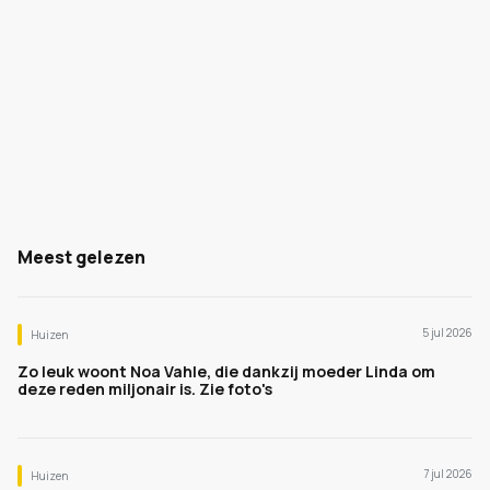
Meest gelezen
5 jul 2026
Huizen
Zo leuk woont Noa Vahle, die dankzij moeder Linda om
deze reden miljonair is. Zie foto's
7 jul 2026
Huizen