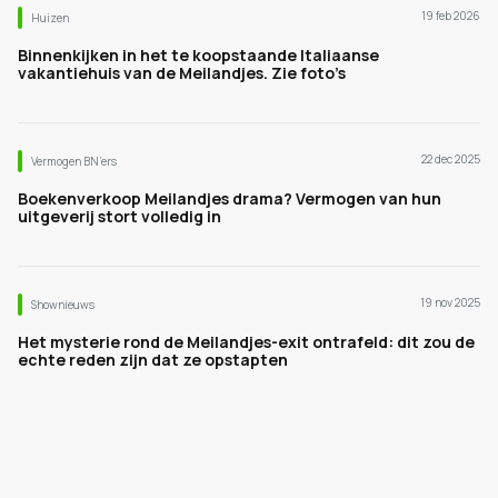
19 feb 2026
Huizen
Binnenkijken in het te koopstaande Italiaanse
vakantiehuis van de Meilandjes. Zie foto’s
22 dec 2025
Vermogen BN’ers
Boekenverkoop Meilandjes drama? Vermogen van hun
uitgeverij stort volledig in
19 nov 2025
Shownieuws
Het mysterie rond de Meilandjes-exit ontrafeld: dit zou de
echte reden zijn dat ze opstapten