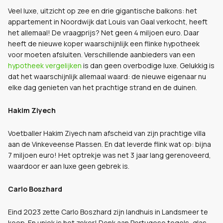
Veel luxe, uitzicht op zee en drie gigantische balkons: het
appartement in Noordwijk dat Louis van Gaal verkocht, heeft
het allemaal! De vraagprijs? Net geen 4 miljoen euro. Daar
heeft de nieuwe koper waarschijnlijk een flinke hypotheek
voor moeten afsluiten. Verschillende aanbieders van een
hypotheek vergelijken
is dan geen overbodige luxe. Gelukkig is
dat het waarschijnlijk allemaal waard: de nieuwe eigenaar nu
elke dag genieten van het prachtige strand en de duinen.
Hakim Ziyech
Voetballer Hakim Ziyech nam afscheid van zijn prachtige villa
aan de Vinkeveense Plassen. En dat leverde flink wat op: bijna
7 miljoen euro! Het optrekje was net 3 jaar lang gerenoveerd,
waardoor er aan luxe geen gebrek is.
Carlo Boszhard
Eind 2023 zette Carlo Boszhard zijn landhuis in Landsmeer te
koop. En uniek is het zeker! Denk aan Portugese tegels, glas-