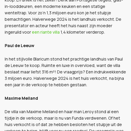
in-looddeuren, een moderne keuken en een statige
wenteltrap. Voor zo’n 1,3 miljoen euro kon je het stulpje
bemachtigen. Halverwege 2024 is het landhuis verkocht. De
presentator en acteur heeft het huis naast zijn moeder
ingeruild voor
een riante villa
1,4 kilometer verderop.
Paul de Leeuw
In het stijlvolle Blaricum stond het prachtige landhuis van Paul
de Leeuw te koop. Ruimte en luxe in overvloed, want de villa
beslaat maar liefst 316 m²! De vraagprijs? Een indrukwekkende
3 miljoen euro. Halverwege 2024 is het huis verkocht, na bijna
een jaar in de verkoop te hebben gestaan.
Maxime Meiland
De villa van Maxime Meiland en haar man Leroy stond al een
tijdje in de verkoop, maar is nu van Funda verdwenen. Of het
huis verkocht is of dat ze hebben besloten het stulpje uit de
verkoop te halen, blijft voor nu een raadsel. De vraagprijs was