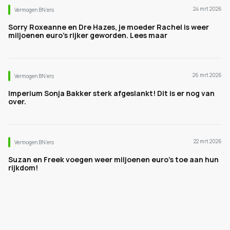
24 mrt 2026
Vermogen BN’ers
Sorry Roxeanne en Dre Hazes, je moeder Rachel is weer
miljoenen euro's rijker geworden. Lees maar
26 mrt 2026
Vermogen BN’ers
Imperium Sonja Bakker sterk afgeslankt! Dit is er nog van
over.
22 mrt 2026
Vermogen BN’ers
Suzan en Freek voegen weer miljoenen euro's toe aan hun
rijkdom!