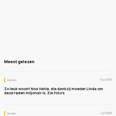
Meest gelezen
5 jul 2026
Huizen
Zo leuk woont Noa Vahle, die dankzij moeder Linda om
deze reden miljonair is. Zie foto's
7 jul 2026
Huizen