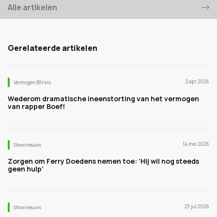
Alle artikelen
Gerelateerde artikelen
2 apr 2026
Vermogen BN’ers
Wederom dramatische ineenstorting van het vermogen
van rapper Boef!
14 mei 2026
Shownieuws
Zorgen om Ferry Doedens nemen toe: ‘Hij wil nog steeds
geen hulp’
23 jul 2026
Shownieuws