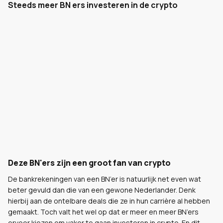
Steeds meer BN ers investeren in de crypto
Deze BN'ers zijn een groot fan van crypto
De bankrekeningen van een BN’er is natuurlijk net even wat
beter gevuld dan die van een gewone Nederlander. Denk
hierbij aan de ontelbare deals die ze in hun carrière al hebben
gemaakt. Toch valt het wel op dat er meer en meer BN’ers
ervoor kiezen om vaker te gaan investeren in crypto. En dit