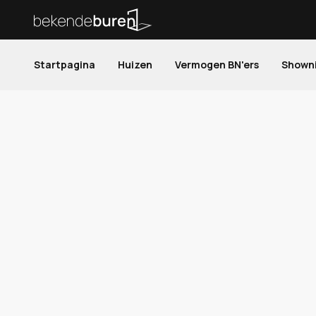
Startpagina
Huizen
Vermogen BN'ers
Shown