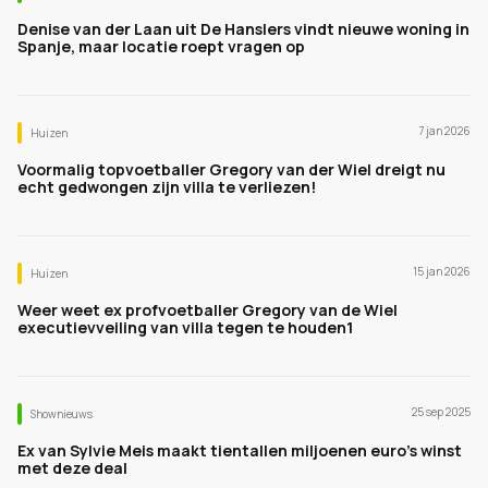
Denise van der Laan uit De Hanslers vindt nieuwe woning in
Spanje, maar locatie roept vragen op
7 jan 2026
Huizen
Voormalig topvoetballer Gregory van der Wiel dreigt nu
echt gedwongen zijn villa te verliezen!
15 jan 2026
Huizen
Weer weet ex profvoetballer Gregory van de Wiel
executievveiling van villa tegen te houden1
25 sep 2025
Shownieuws
Ex van Sylvie Meis maakt tientallen miljoenen euro’s winst
met deze deal