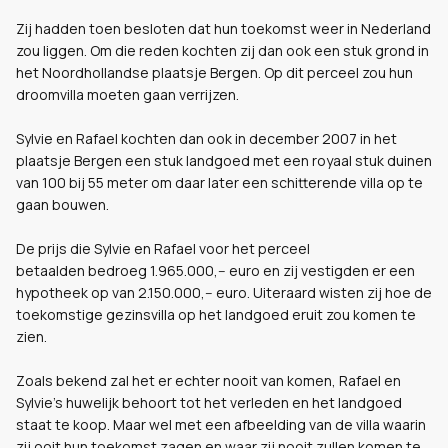
Zij hadden toen besloten dat hun toekomst weer in Nederland
zou liggen. Om die reden kochten zij dan ook een stuk grond in
het Noordhollandse plaatsje Bergen. Op dit perceel zou hun
droomvilla moeten gaan verrijzen.
Sylvie en Rafael
kochten dan ook in december 2007 in het
plaatsje Bergen een stuk landgoed met een royaal stuk duinen
van 100 bij 55 meter om daar later een schitterende villa op te
gaan bouwen.
De prijs die Sylvie en Rafael voor het perceel
betaalden bedroeg 1.965.000,-- euro en zij vestigden er een
hypotheek op van 2.150.000,-- euro. Uiteraard wisten zij hoe de
toekomstige gezinsvilla op het landgoed eruit zou komen te
zien.
Zoals bekend zal het er echter nooit van komen, Rafael en
Sylvie's huwelijk behoort tot het verleden en het landgoed
staat te koop. Maar wel met een afbeelding van de villa waarin
zij ooit hun toekomst zagen en waar zij nooit zullen komen te