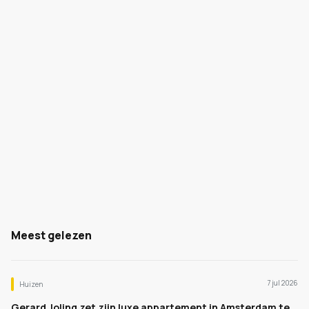
Meest gelezen
7 jul 2026
Huizen
Gerard Joling zet zijn luxe appartement in Amsterdam te