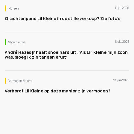
11 jul 2026
Huizen
Grachtenpand Lil Kleine in de stille verkoop? Zie foto's
6 okt 2025
Shownieuws
André Hazes jr haalt snoeihard uit: ‘Als Lil’ Kleine mijn zoon
was, sloeg ik z’n tanden eruit’
24 jun 2025
Vermogen BN’ers
Verbergt Lil Kleine op deze manier zijn vermogen?