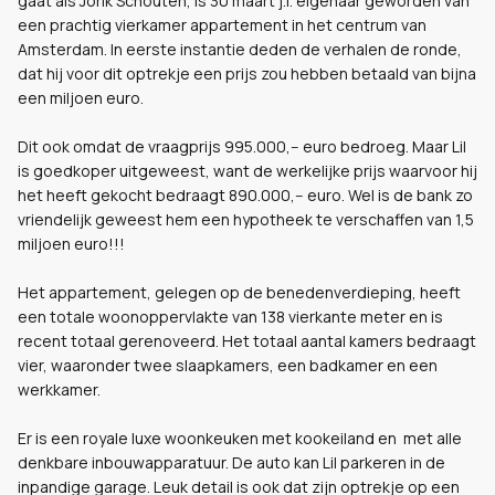
gaat als Jorik Schouten, is 30 maart j.l. eigenaar geworden van
een prachtig vierkamer appartement in het centrum van
Amsterdam. In eerste instantie deden de verhalen de ronde,
dat hij voor dit optrekje een prijs zou hebben betaald van bijna
een miljoen euro.
Dit ook omdat de vraagprijs 995.000,-- euro bedroeg. Maar Lil
is goedkoper uitgeweest, want de werkelijke prijs waarvoor hij
het heeft gekocht bedraagt 890.000,-- euro. Wel is de bank zo
vriendelijk geweest hem een hypotheek te verschaffen van 1,5
miljoen euro!!!
Het appartement, gelegen op de benedenverdieping, heeft
een totale woonoppervlakte van 138 vierkante meter en is
recent totaal gerenoveerd. Het totaal aantal kamers bedraagt
vier, waaronder twee slaapkamers, een badkamer en een
werkkamer.
Er is een royale luxe woonkeuken met kookeiland en met alle
denkbare inbouwapparatuur. De auto kan Lil parkeren in de
inpandige garage. Leuk detail is ook dat zijn optrekje op een