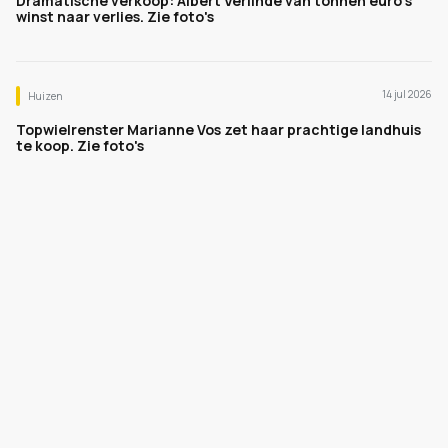
Dramatische verkoop: Albert Verlinde van tonnen euro's
winst naar verlies. Zie foto's
14 jul 2026
Huizen
Topwielrenster Marianne Vos zet haar prachtige landhuis
te koop. Zie foto's