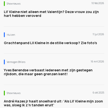
10 feb 2026
Shownieuws
Lil’ Kleine niet alleen met Valentijn? Deze vrouw zou zijn
hart hebben veroverd
11 jul 2026
Huizen
Grachtenpand Lil Kleine in de stille verkoop? Zie foto's
16 mrt 2026
Vermogen BN’ers
Yves Berendse verbaast iedereen met zijn gestegen
rijkdom, die maar geen grenzen kent!
6 okt 2025
Shownieuws
André Hazes jr haalt snoeihard uit: ‘Als Lil’ Kleine mijn zoon
was, sloeg ik z’n tanden eruit’