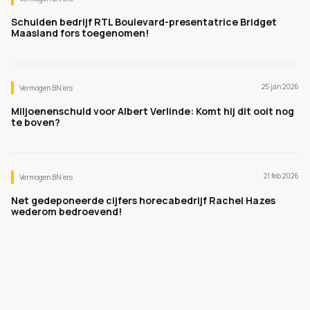
Schulden bedrijf RTL Boulevard-presentatrice Bridget
Maasland fors toegenomen!
25 jan 2026
Vermogen BN’ers
Miljoenenschuld voor Albert Verlinde: Komt hij dit ooit nog
te boven?
21 feb 2026
Vermogen BN’ers
Net gedeponeerde cijfers horecabedrijf Rachel Hazes
wederom bedroevend!