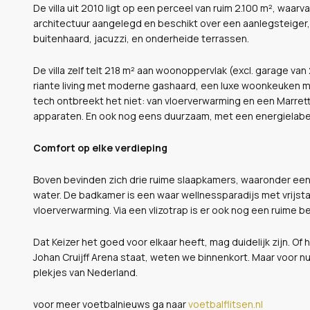
De villa uit 2010 ligt op een perceel van ruim 2.100 m², waarv
architectuur aangelegd en beschikt over een aanlegsteige
buitenhaard, jacuzzi, en onderheide terrassen.
De villa zelf telt 218 m² aan woonoppervlak (excl. garage va
riante living met moderne gashaard, een luxe woonkeuken m
tech ontbreekt het niet: van vloerverwarming en een Marret
apparaten. En ook nog eens duurzaam, met een energielabel
Comfort op elke verdieping
Boven bevinden zich drie ruime slaapkamers, waaronder een
water. De badkamer is een waar wellnessparadijs met vrijst
vloerverwarming. Via een vlizotrap is er ook nog een ruime b
Dat Keizer het goed voor elkaar heeft, mag duidelijk zijn. Of
Johan Cruijff Arena staat, weten we binnenkort. Maar voor nu 
plekjes van Nederland.
voor meer voetbalnieuws ga naar
voetbalflitsen.nl