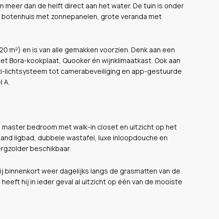
an meer dan de helft direct aan het water. De tuin is onder
r, botenhuis met zonnepanelen, grote veranda met
n 20 m²) en is van alle gemakken voorzien. Denk aan een
et Bora-kookplaat, Quooker én wijnklimaatkast. Ook aan
ti-lichtsysteem tot camerabeveiliging en app-gestuurde
 A.
 master bedroom met walk-in closet en uitzicht op het
aand ligbad, dubbele wastafel, luxe inloopdouche en
ergzolder beschikbaar.
 hij binnenkort weer dagelijks langs de grasmatten van de
heeft hij in ieder geval al uitzicht op één van de mooiste