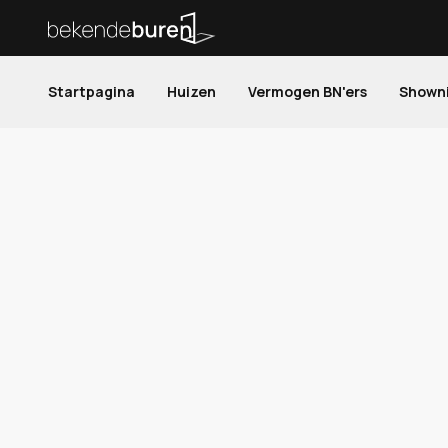
Startpagina
Huizen
Vermogen BN'ers
Shown