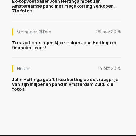
Ex-topvoetballer John Heitinga moet zijn
Amsterdamse pand met megakorting verkopen.
Zie foto’s
29 nov 2025
Vermogen BN’ers
Zo staat ontslagen Ajax-trainer John Heitinga er
financieel voor!
14 okt 2025
Huizen
John Heitinga geeft fikse korting op de vraagprijs
van zijn miljoenen pand in Amsterdam Zuid. Zie
foto's