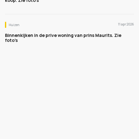
koop. Zie foto’s
11 apr 2026
Huizen
Binnenkijken in de prive woning van prins Maurits. Zie
foto's