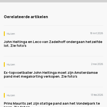
Gerelateerde artikelen
18 mrt 2026
Huizen
John Heitinga en Leco van Zadelhoff ondergaan hetzelfde
lot. Zie foto's
2 mei 2026
Huizen
Ex-topvoetballer John Heitinga moet zijn Amsterdamse
pand met megakorting verkopen. Zie foto’s
13 feb 2026
Huizen
Prins Maurits zet zijn statige pand aan het Vondelpark te