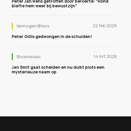
Peter Jan Rens getroffen door beroerte: "Hond
blafte hem weer bij bewustzijn"
22 feb 2026
Vermogen BN’ers
Peter Gillis gedwongen in de schulden!
14 mrt 2026
Shownieuws
Jan Smit gaat scheiden en nu duikt plots een
mysterieuze naam op