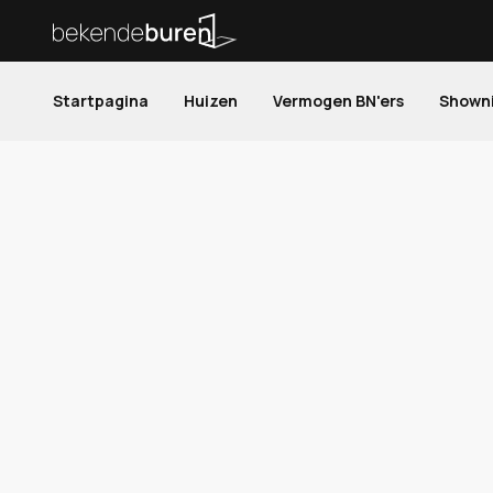
Startpagina
Huizen
Vermogen BN'ers
Shown