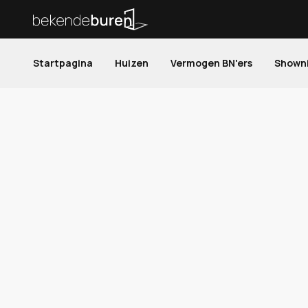
Startpagina
Huizen
Vermogen BN'ers
Shown