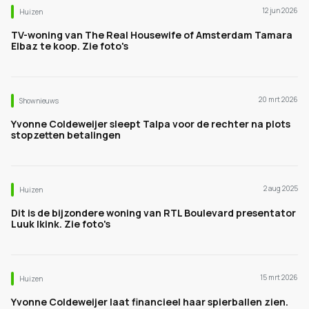
12 jun 2026
Huizen
TV-woning van The Real Housewife of Amsterdam Tamara
Elbaz te koop. Zie foto's
20 mrt 2026
Shownieuws
Yvonne Coldeweijer sleept Talpa voor de rechter na plots
stopzetten betalingen
2 aug 2025
Huizen
Dit is de bijzondere woning van RTL Boulevard presentator
Luuk Ikink. Zie foto's
15 mrt 2026
Huizen
Yvonne Coldeweijer laat financieel haar spierballen zien.